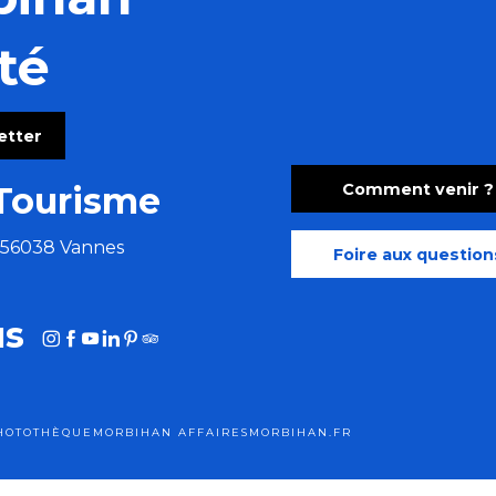
té
ny
letter
Comment venir ?
Tourisme
e 56038 Vannes
Foire aux question
us
HOTOTHÈQUE
MORBIHAN AFFAIRES
MORBIHAN.FR