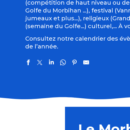
(compétition de haut niveau ou de
Golfe du Morbihan …), festival (Vann
jumeaux et plus…), religieux (Gran
(semaine du Golfe…) culturel,… À vo
Consultez notre calendrier des évè
de l’année.
Les tremplins de Guémené
Randonnée pédestre
Atelier parure préhistorique
Le Mor
Importance de l’IA dans les conflits du 21e siècle