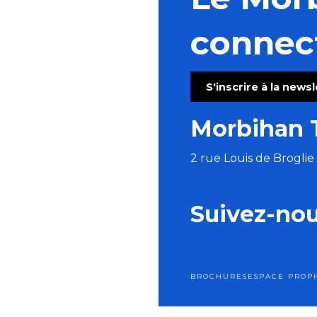
Apéros Klam - Morvan Le Ray
Balade nature "Les insectes au Bois d’Amour"
connec
les jeudis à la paillotte : spectacle Absurcus Compag
Visite commentée de l'exposition temporaire
Sortie nature : une soirée sur la lande
S'inscrire à la news
Concert Alma Criola
Art Péros – Dark Swallows
Morbihan 
Les Virtuoses de Chambre de Cologne
2 rue Louis de Brogli
Suivez-no
BROCHURES
ESPACE PRO
P