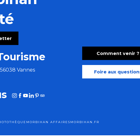
té
 et la chouannerie normande
letter
Comment venir ?
Tourisme
e 56038 Vannes
Foire aux question
us
HOTOTHÈQUE
MORBIHAN AFFAIRES
MORBIHAN.FR