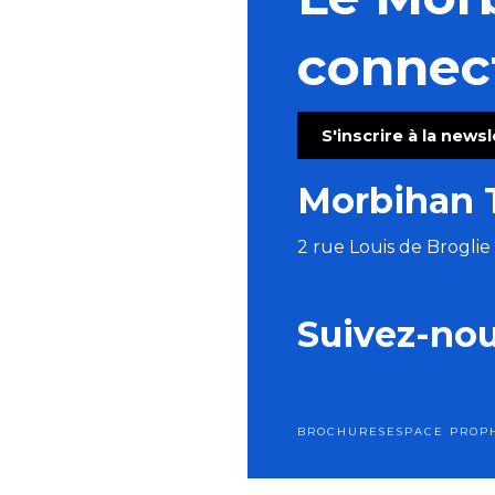
Atelier créatif - linogravure sur textile
Parlez la langue des bois
connec
Conférence de Morgan Lazartigues : Louis de Frotté
Les Crêtes brûlées - Hyperpunk Folk
Concert de musique baroque au Château de Loyat
S'inscrire à la news
Concert : Dragunov
Puces de Mer - Vide grenier des Marins
Morbihan 
Soirée Karaoké Pédalé avec "La Karacyclette"
2 rue Louis de Brogli
Suivez-no
BROCHURES
ESPACE PRO
P