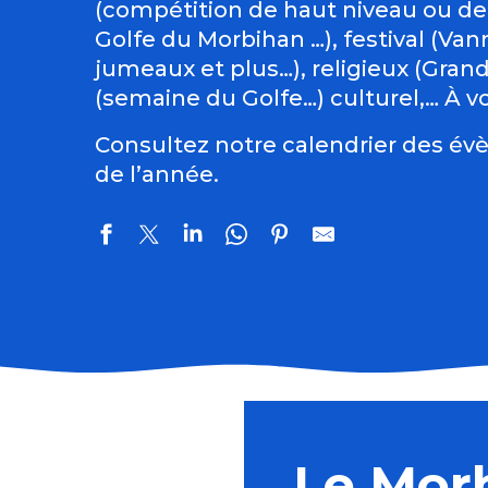
(compétition de haut niveau ou de
Golfe du Morbihan …), festival (Vann
jumeaux et plus…), religieux (Gran
(semaine du Golfe…) culturel,… À vo
Consultez notre calendrier des évè
de l’année.
Balade géologique
Atelier fleurs en porcelaine - partie 1
La Poch'Fest
Le Mor
Course cycliste de Toul an Chy