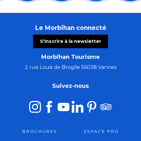
Conférence : Levons les yeux pour voir la peinture sur
La Cyclosportive Jordan Jégat
Spectacles Sérenchantement
Le Morbihan connecté
Ateliers : Voyage autour du lin
Rendez-vous sur les nuages - Journée cirque
S'inscrire à la newsletter
2e rallye du Centre-Bretagne
Exposition Delphine Delhumeau - Maison du Phare
Morbihan Tourisme
Bain de forêt
Pardon de Saint-Guénolé
2 rue Louis de Broglie 56038 Vannes
Canal SLAM Bohême
Contes et légendes de Brocéliande
Suivez-nous
Concert "A remonte dans le temps"
BROCHURES
ESPACE PRO