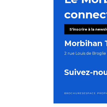
Atelier de peinture à l'aquarelle - Quai d'Orange
La nuit dans les landes
connec
Visite commentée de l'exposition temporaire
Repas Moules Frites - aout
Les tremplins de Guémené
S'inscrire à la news
Marché semi-nocturne
Apéros Klam - Morvan Le Ray
Morbihan 
Jeudis de l'été : Concert duo Tue-têt - reprises franç
2 rue Louis de Brogli
Suivez-no
BROCHURES
ESPACE PRO
P