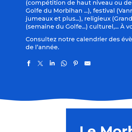
(compétition de haut niveau ou de
Golfe du Morbihan …), festival (Vann
jumeaux et plus…), religieux (Gran
(semaine du Golfe…) culturel,… À vo
Consultez notre calendrier des évè
de l’année.
Du Val Sans Retour au Graal avec Guillaume
Ploërmel sur les pas du Dragon
Fête de l'agriculture et de l'ostréiculture
Le Mor
Art Péros – Dark Swallows