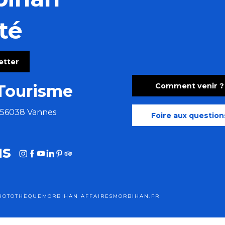
té
letter
Comment venir ?
Tourisme
aises festives aux accents tziganes
e 56038 Vannes
Foire aux question
us
HOTOTHÈQUE
MORBIHAN AFFAIRES
MORBIHAN.FR