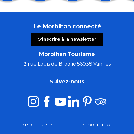
Mélanie Busnel, Gildas Bitout et Laurent Cadilhac
Marché de créateurs
Pardon de Saint-Guénolé
Le Morbihan connecté
Festival des Artisans d'Art et du modèle réduit
Tournoi Kib Open Beach 2026
S'inscrire à la newsletter
Kermesse paroissiale
Concert à remonter dans le temps (de Huillet à Beet
Morbihan Tourisme
Troc et puces
Festival Interceltique Lorient
2 rue Louis de Broglie 56038 Vannes
Brocante dans les rues d'Etel
Du Val Sans Retour au Graal avec Lindylou
Suivez-nous
Marchés des arts et de l'artisanat
BROCHURES
ESPACE PRO