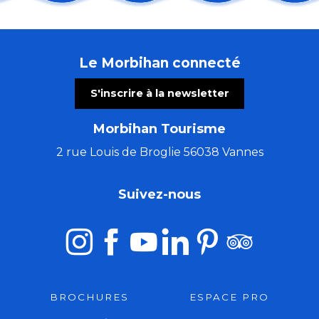
Les Incontournables : du retable aux lumières de l'Ar
Sortie nature : une soirée sur la lande
Les Virtuoses de Chambre de Cologne
Le Morbihan connecté
Atelier créatif avec Cécile White - Leporello (livre ac
Les grandes échappées : les secrets de Saint-Fiacre
S'inscrire à la newsletter
Ploërmel sur les pas du Dragon
Fête de l'agriculture et de l'ostréiculture
Morbihan Tourisme
Visite commentée de l'exposition temporaire
Concert Alma Criola
2 rue Louis de Broglie 56038 Vannes
Concert de Christophe Guillemot - harpiste luthier
Du Val Sans Retour au Graal avec Guillaume
Suivez-nous
Art Péros – Dark Swallows
BROCHURES
ESPACE PRO