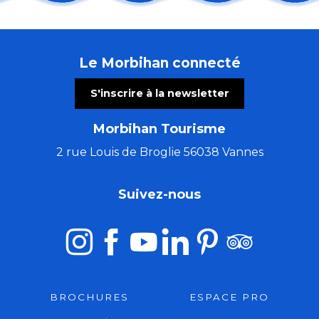
Jeudis de l'été : Concert duo Tue-têt - reprises franç
Sortie nature : Premiers pas à la pêche !
Visite commentée de l'exposition temporaire
Le Morbihan connecté
Randonnée pédestre
Apéros Klam - Morvan Le Ray
S'inscrire à la newsletter
Fest-Noz – Kenleur Tour
Bain de forêt en nocturne
Morbihan Tourisme
Du Val Sans Retour au Graal avec Guillaume
Guémené, cité des Rohan
2 rue Louis de Broglie 56038 Vannes
Randonnée : Histoire locale de la Chouannerie
Concert de la chorale de Pontivy
Suivez-nous
Art Péros – Dark Swallows
BROCHURES
ESPACE PRO