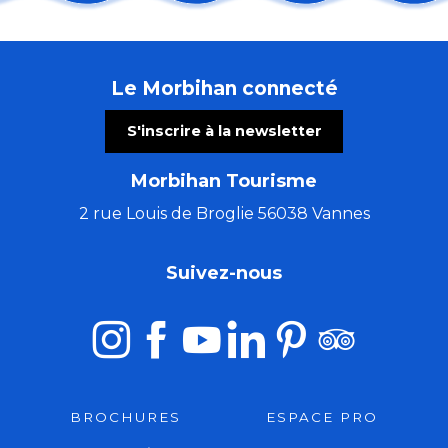
Les chemins du Graal avec Marie Semaille - éveilleuse
Les nocturnes de Mauron
Les Vendredis Dañs Alre
Le Morbihan connecté
El Locutorio itinerante - Chanson franco-latine
Stage zen et cocktail énergie, qi gong et méditation
S'inscrire à la newsletter
Atelier créatif avec Cécile White - Empreinte monot
Comestibles prés-salés
Morbihan Tourisme
La Côte Sauvage : un paysage et une biodiversité à c
Les Ateliers bois de l'été (5 à 7 ans)
2 rue Louis de Broglie 56038 Vannes
Flânerie contée avec Lindylou
Stage de tapisserie en ameublement
Suivez-nous
Cinéma en plein air
BROCHURES
ESPACE PRO