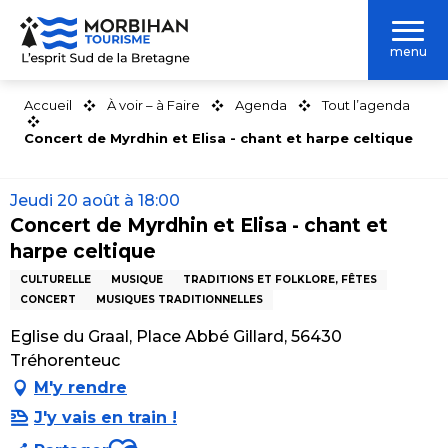
Aller
au
menu
contenu
principal
Accueil
À voir – à Faire
Agenda
Tout l’agenda
Concert de Myrdhin et Elisa - chant et harpe celtique
Jeudi 20 août à 18:00
Concert de Myrdhin et Elisa - chant et
harpe celtique
CULTURELLE
MUSIQUE
TRADITIONS ET FOLKLORE, FÊTES
CONCERT
MUSIQUES TRADITIONNELLES
Eglise du Graal, Place Abbé Gillard, 56430
Tréhorenteuc
M'y rendre
J'y vais en train !
Ajouter aux favoris