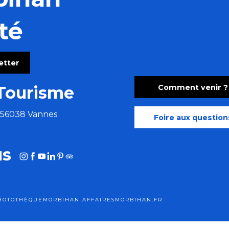
té
letter
Comment venir ?
Tourisme
e 56038 Vannes
Foire aux question
us
HOTOTHÈQUE
MORBIHAN AFFAIRES
MORBIHAN.FR