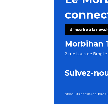
Soirée Karaoké Pédalé avec "La Karacyclette"
Concours Couleurs de Bretagne
connec
EXPO sur le patrimoine maritime local
Fête de la Sardine
Puces de Mer - Vide grenier des Marins
S'inscrire à la news
Les Crêtes brûlées - Hyperpunk Folk
Spectacles immersifs : Festival Excalibur
Morbihan 
Fêtes locales #1 & #2
2 rue Louis de Brogli
Suivez-no
BROCHURES
ESPACE PRO
P