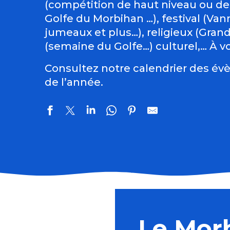
(compétition de haut niveau ou de
Golfe du Morbihan …), festival (Vann
jumeaux et plus…), religieux (Gran
(semaine du Golfe…) culturel,… À vo
Consultez notre calendrier des évè
de l’année.
Régate : la Dom's Cup
Du Val Sans Retour au Graal avec Pauline
Ecume Festival
Le Mor
Participez à l'Eté qui sauve