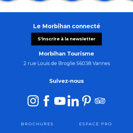
La nuit dans les landes
Contes et marionnettes - Le Roman de Renart
Vivre d'Amour
Le Morbihan connecté
Les patrimoines de l'été : La chapelle Saint-Yves
Bain de forêt en nocturne
S'inscrire à la newsletter
Jeudis de l'été : Concert duo Tue-têt - reprises franç
Fest-Noz – Kenleur Tour
Morbihan Tourisme
Atelier parure préhistorique
Sortie nature : Peinture végétale
2 rue Louis de Broglie 56038 Vannes
Visite commentée de l'exposition temporaire
Les nocturnes des créatrices
Suivez-nous
Les Virtuoses de Chambre de Cologne
BROCHURES
ESPACE PRO