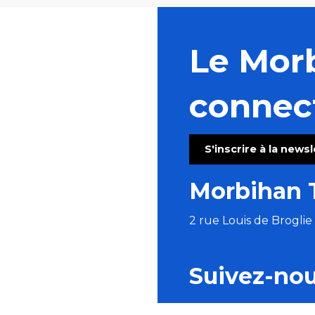
Le Mor
connec
S'inscrire à la news
Morbihan 
2 rue Louis de Brogli
Suivez-no