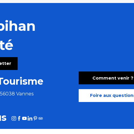
bihan
té
letter
Comment venir ?
Tourisme
e 56038 Vannes
Foire aux question
us