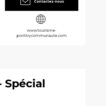
Contactez-nous
www.tourisme-
pontivycommunaute.com
- Spécial