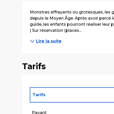
Description
Monstres effrayants ou grotesques, les ga
depuis le Moyen Âge. Après avoir percé le
guide, les enfants pourront réaliser leur pr
| Sur réservation (places...
Lire la suite
Tarifs
Tarifs
Tarifs 2027
Payant