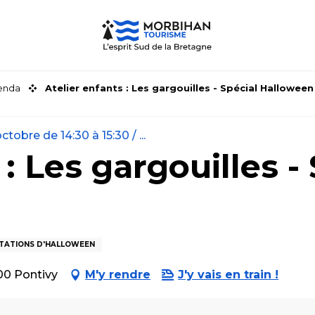
genda
Atelier enfants : Les gargouilles - Spécial Halloween
tobre de 14:30 à 15:30 / ...
 : Les gargouilles -
TATIONS D'HALLOWEEN
00 Pontivy
M'y rendre
J'y vais en train !