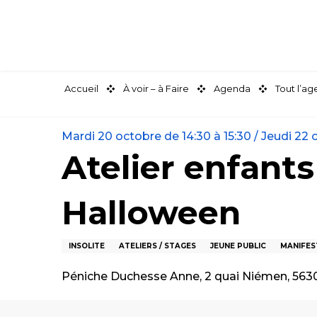
Aller
au
contenu
principal
Accueil
À voir – à Faire
Agenda
Tout l’a
Mardi 20 octobre de 14:30 à 15:30 / Jeudi 22 oc
Atelier enfants
Halloween
INSOLITE
ATELIERS / STAGES
JEUNE PUBLIC
MANIFES
Péniche Duchesse Anne, 2 quai Niémen, 563