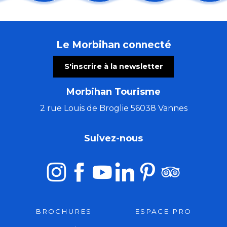
Les chemins du Graal avec Marie Semaille - éveilleuse
Les nocturnes de Mauron
Les Vendredis Dañs Alre
Le Morbihan connecté
El Locutorio itinerante - Chanson franco-latine
Stage zen et cocktail énergie, qi gong et méditation
S'inscrire à la newsletter
Atelier créatif avec Cécile White - Empreinte monot
Comestibles prés-salés
Morbihan Tourisme
La Côte Sauvage : un paysage et une biodiversité à c
Les Ateliers bois de l'été (5 à 7 ans)
2 rue Louis de Broglie 56038 Vannes
Flânerie contée avec Lindylou
Stage de tapisserie en ameublement
Suivez-nous
Cinéma en plein air
BROCHURES
ESPACE PRO