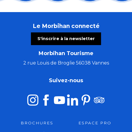
Les Incontournables : du retable aux lumières de l'Ar
Sortie nature : une soirée sur la lande
Les Virtuoses de Chambre de Cologne
Le Morbihan connecté
Atelier créatif avec Cécile White - Leporello (livre ac
Les grandes échappées : les secrets de Saint-Fiacre
S'inscrire à la newsletter
Ploërmel sur les pas du Dragon
Fête de l'agriculture et de l'ostréiculture
Morbihan Tourisme
Visite commentée de l'exposition temporaire
Concert Alma Criola
2 rue Louis de Broglie 56038 Vannes
Concert de Christophe Guillemot - harpiste luthier
Du Val Sans Retour au Graal avec Guillaume
Suivez-nous
Art Péros – Dark Swallows
BROCHURES
ESPACE PRO