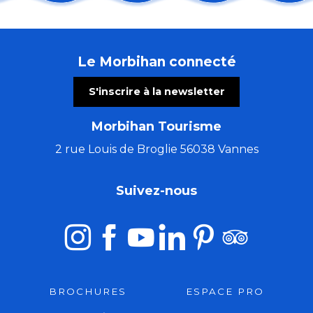
Les musicales du pays de Plumelec
Course de caisses à savon
Choeur Polyphonia de Vannes
Le Morbihan connecté
La seigneurie de Guémené au 14e siècle : transmettre 
Marche gourmande du Judo Club
S'inscrire à la newsletter
Pardon de Saint-Michel
Pardon Saint Antoine et Saint Eloi
Morbihan Tourisme
Fête patronale de Saint-Michel
Grandeur nature : bain de nature
2 rue Louis de Broglie 56038 Vannes
Le MarSOINS : Corps, gestes et postures
Le MarSOINS : Bilan auditif
Suivez-nous
Le MarSOINS : Alimentation
BROCHURES
ESPACE PRO