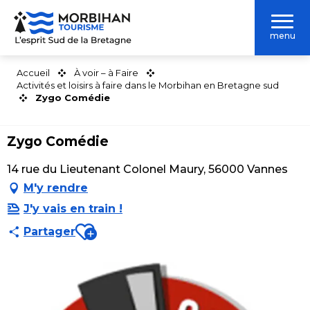
Aller
au
menu
contenu
principal
Accueil
À voir – à Faire
Activités et loisirs à faire dans le Morbihan en Bretagne sud
Zygo Comédie
Zygo Comédie
14 rue du Lieutenant Colonel Maury, 56000 Vannes
M'y rendre
J'y vais en train !
Ajouter aux favoris
Partager