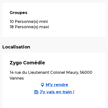
Groupes
Groupes
10 Personne(s) mini
18 Personne(s) maxi
Localisation
Zygo Comédie
14 rue du Lieutenant Colonel Maury, 56000
Vannes
M'y rendre
J'y vais en train !