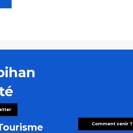
bihan
té
letter
Comment venir ?
Tourisme