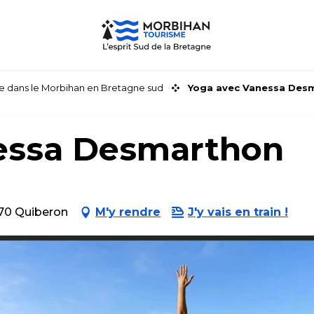
faire dans le Morbihan en Bretagne sud
Yoga avec Vanessa Des
essa Desmarthon
170 Quiberon
M'y rendre
J'y vais en train !