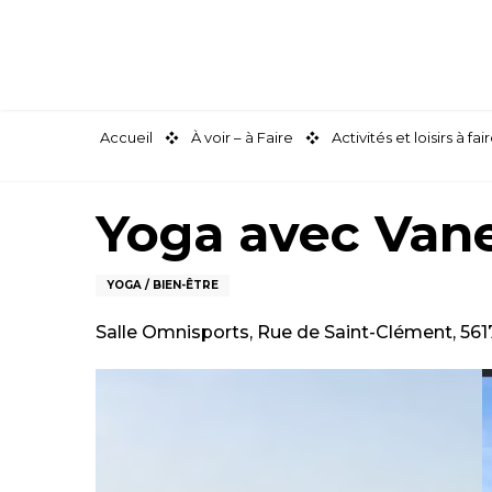
Aller
au
contenu
principal
Accueil
À voir – à Faire
Activités et loisirs à 
Yoga avec Van
YOGA / BIEN-ÊTRE
Salle Omnisports, Rue de Saint-Clément, 56