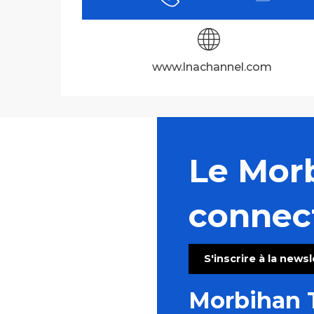
www.lnachannel.com
Le Mor
connec
S'inscrire à la news
Morbihan 