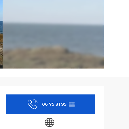
Ouverture et co
06 75 31 95
▒▒