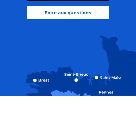
Foire aux questions
Recherche
Accessibili