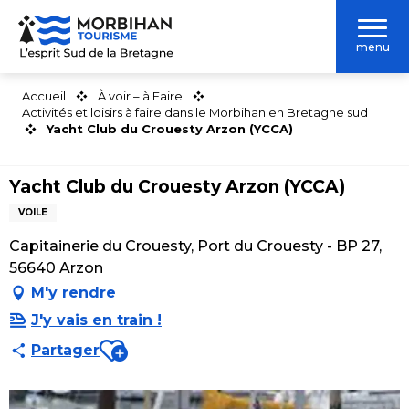
Aller
au
menu
contenu
principal
Accueil
À voir – à Faire
Activités et loisirs à faire dans le Morbihan en Bretagne sud
Yacht Club du Crouesty Arzon (YCCA)
Yacht Club du Crouesty Arzon (YCCA)
VOILE
Capitainerie du Crouesty, Port du Crouesty - BP 27,
56640 Arzon
M'y rendre
J'y vais en train !
Ajouter aux favoris
Partager