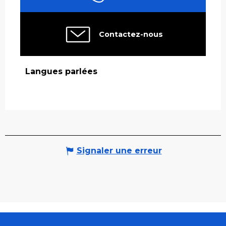
Contactez-nous
Langues parlées
Langues parlées
Signaler une erreur