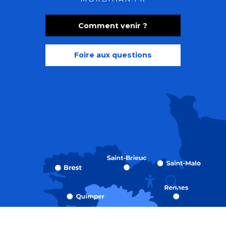
Comment venir ?
Foire aux questions
Recherche
Accessibili