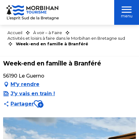
Aller
au
menu
contenu
principal
Accueil
À voir – à Faire
Activités et loisirs à faire dans le Morbihan en Bretagne sud
Week-end en famille à Branféré
Week-end en famille à Branféré
56190 Le Guerno
M'y rendre
J'y vais en train !
Ajouter aux favoris
Partager