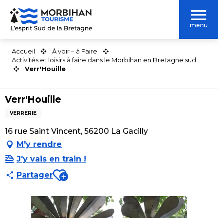
Aller
au
menu
contenu
principal
Accueil
À voir – à Faire
Activités et loisirs à faire dans le Morbihan en Bretagne sud
Verr'Houille
Verr'Houille
VERRERIE
16 rue Saint Vincent, 56200 La Gacilly
M'y rendre
J'y vais en train !
Ajouter aux favoris
Partager