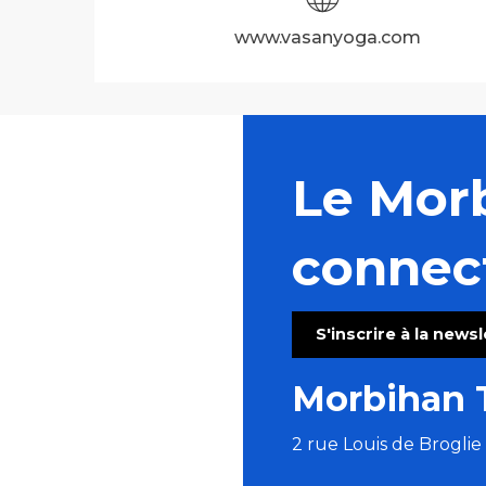
www.vasanyoga.com
Le Mor
connec
S'inscrire à la news
Morbihan 
2 rue Louis de Brogli