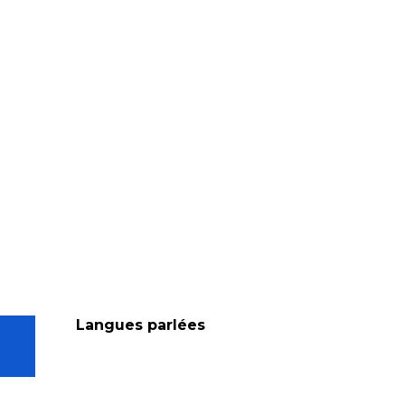
Langues parlées
Langues parlées