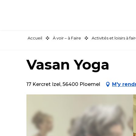
Aller
au
contenu
principal
Accueil
À voir – à Faire
Activités et loisirs à 
Vasan Yoga
17 Kercret Izel, 56400 Ploemel
M'y rend