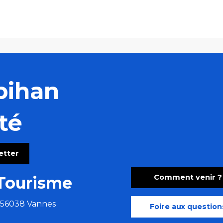
bihan
té
letter
Comment venir ?
Tourisme
e 56038 Vannes
Foire aux question