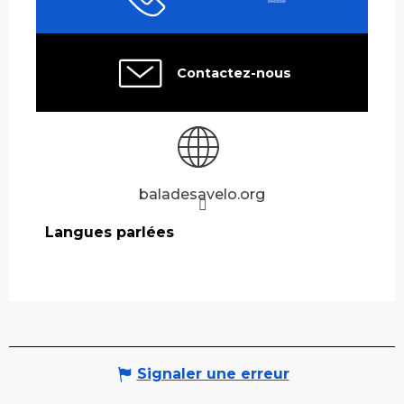
Contactez-nous
baladesavelo.org
Langues parlées
Langues parlées
Signaler une erreur