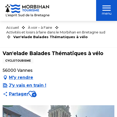
Aller
au
menu
contenu
principal
Accueil
À voir – à Faire
Activités et loisirs à faire dans le Morbihan en Bretagne sud
Van'elade Balades Thématiques à vélo
Van'elade Balades Thématiques à vélo
CYCLOTOURISME
56000 Vannes
M'y rendre
J'y vais en train !
Ajouter aux favoris
Partager