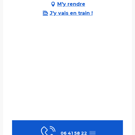
M'y rendre
J'y vais en train !
06 41 58 22
▒▒