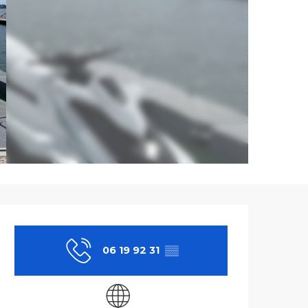
Ouverture et co
06 19 92 31
▒▒