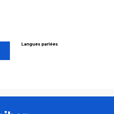
Langues parlées
Langues parlées