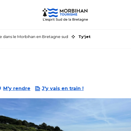
faire dans le Morbihan en Bretagne sud
Ty'jet
M'y rendre
J'y vais en train !