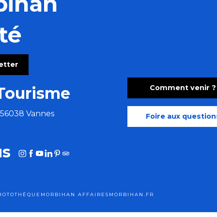
bihan
té
letter
Comment venir ?
Tourisme
e 56038 Vannes
Foire aux question
us
HOTOTHÈQUE
MORBIHAN AFFAIRES
MORBIHAN.FR