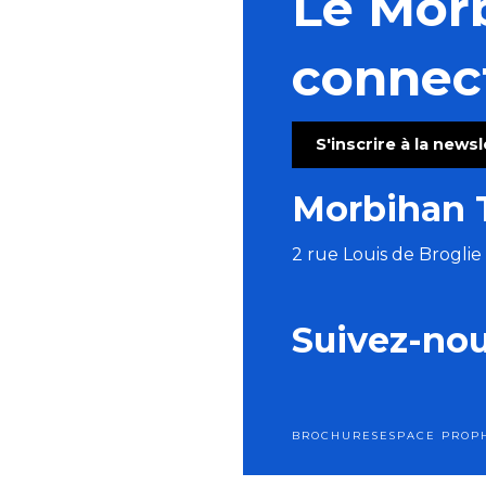
Le Mor
connec
S'inscrire à la news
Morbihan 
2 rue Louis de Brogli
Suivez-no
BROCHURES
ESPACE PRO
P