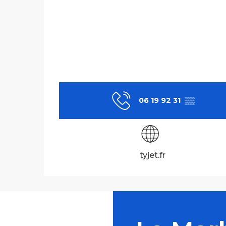
06 19 92 31
▒▒
tyjet.fr