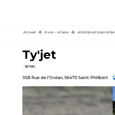
Aller
au
contenu
principal
Accueil
À voir – à Faire
Activités et loisirs à 
Ty'jet
JETSKI
35B Rue de l'Océan, 56470 Saint-Philibert