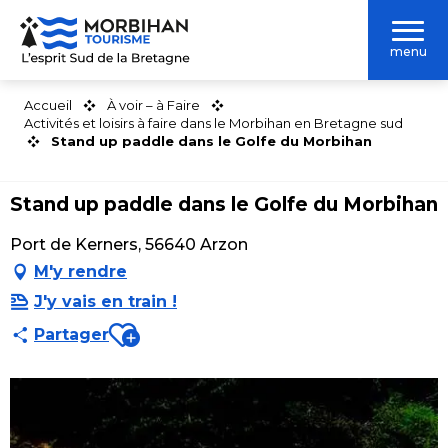
Aller
au
menu
contenu
principal
Accueil
À voir – à Faire
Activités et loisirs à faire dans le Morbihan en Bretagne sud
Stand up paddle dans le Golfe du Morbihan
Stand up paddle dans le Golfe du Morbihan
Port de Kerners, 56640 Arzon
M'y rendre
J'y vais en train !
Ajouter aux favoris
Partager