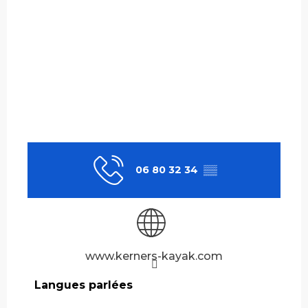
06 80 32 34
▒▒
www.kerners-kayak.com
Langues parlées
Langues parlées