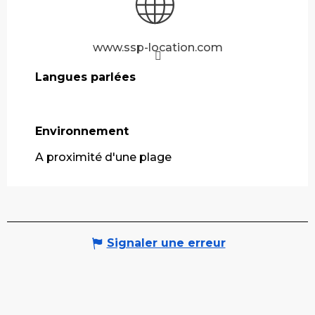
www.ssp-location.com
Langues parlées
Langues parlées
Environnement
Environnement
A proximité d'une plage
Signaler une erreur