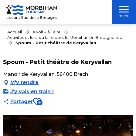
Aller
au
menu
contenu
principal
Accueil
À voir – à Faire
Activités et loisirs à faire dans le Morbihan en Bretagne sud
Spoum - Petit théâtre de Keryvallan
Spoum - Petit théâtre de Keryvallan
Manoir de Keryvallan, 56400 Brech
M'y rendre
J'y vais en train !
Ajouter aux favoris
Partager