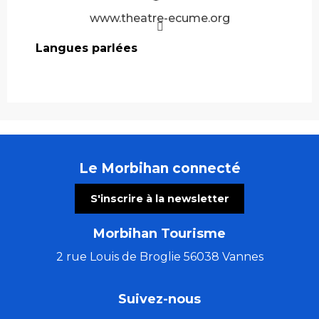
www.theatre-ecume.org
Langues parlées
Langues parlées
Le Morbihan connecté
S'inscrire à la newsletter
Morbihan Tourisme
2 rue Louis de Broglie 56038 Vannes
Suivez-nous