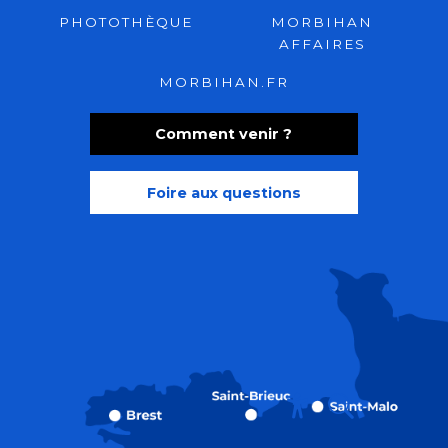
PHOTOTHÈQUE
MORBIHAN
AFFAIRES
MORBIHAN.FR
Comment venir ?
Foire aux questions
Recherche
Accessibili