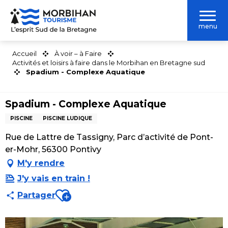
Aller
au
menu
contenu
principal
Accueil
À voir – à Faire
Activités et loisirs à faire dans le Morbihan en Bretagne sud
Spadium - Complexe Aquatique
Spadium - Complexe Aquatique
PISCINE
PISCINE LUDIQUE
Rue de Lattre de Tassigny, Parc d’activité de Pont-
er-Mohr, 56300 Pontivy
M'y rendre
J'y vais en train !
Ajouter aux favoris
Partager