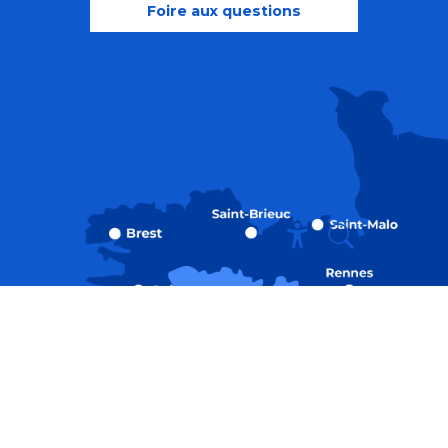
Foire aux questions
Recherche
Accessibili