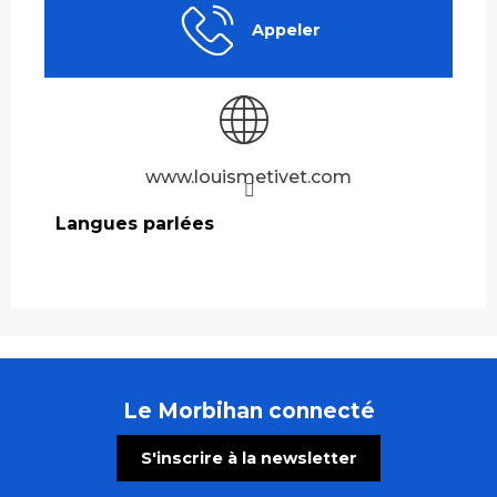
Appeler
www.louismetivet.com
Langues parlées
Langues parlées
Le Morbihan connecté
S'inscrire à la newsletter