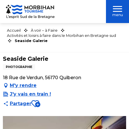
Aller
au
menu
contenu
principal
Accueil
À voir – à Faire
Activités et loisirs à faire dans le Morbihan en Bretagne sud
Seaside Galerie
Seaside Galerie
PHOTOGRAPHIE
18 Rue de Verdun, 56170 Quiberon
M'y rendre
J'y vais en train !
Ajouter aux favoris
Partager