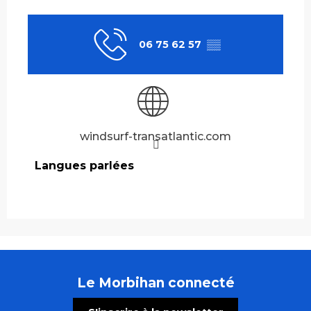
06 75 62 57
▒▒
windsurf-transatlantic.com
Langues parlées
Langues parlées
Le Morbihan connecté