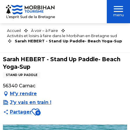
Aller
au
menu
contenu
principal
Accueil
À voir – à Faire
Activités et loisirs à faire dans le Morbihan en Bretagne sud
Sarah HEBERT - Stand Up Paddle- Beach Yoga-Sup
Sarah HEBERT - Stand Up Paddle- Beach
Yoga-Sup
STAND UP PADDLE
56340 Carnac
M'y rendre
J'y vais en train !
Ajouter aux favoris
Partager