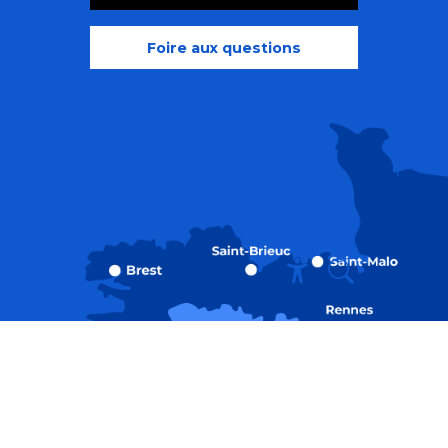
Foire aux questions
Recherche
Accessibili