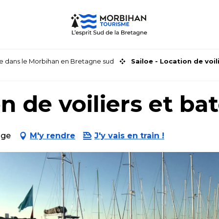
faire dans le Morbihan en Bretagne sud
Sailoe - Location de voi
on de voiliers et b
age
M'y rendre
J'y vais en train !