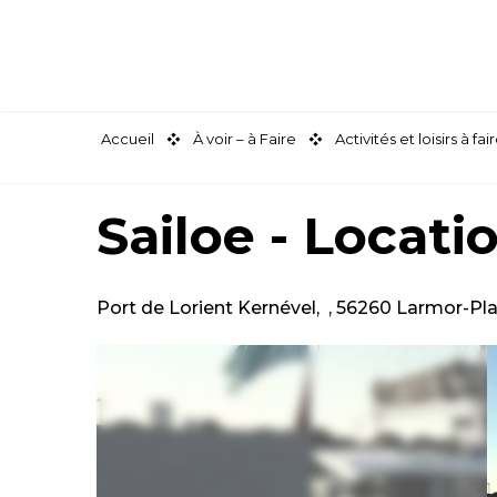
Aller
au
contenu
principal
Accueil
À voir – à Faire
Activités et loisirs à 
Sailoe - Locati
Port de Lorient Kernével, , 56260 Larmor-Pl