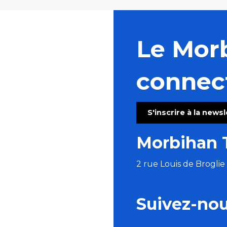
Le Mor
connec
S'inscrire à la news
Morbihan 
2 rue Louis de Brogli
Suivez-no