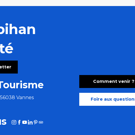
bihan
té
letter
Comment venir ?
Tourisme
e 56038 Vannes
Foire aux question
us