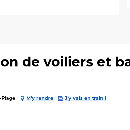
ion de voiliers et b
r-Plage
M'y rendre
J'y vais en train !