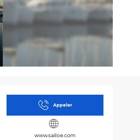
Ouverture et co
Appeler
www.sailoe.com