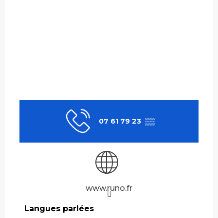
07 61 79 23
▒▒
www.runo.fr
Langues parlées
Langues parlées