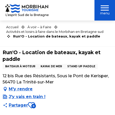
Aller
au
menu
contenu
principal
Accueil
À voir – à Faire
Activités et loisirs à faire dans le Morbihan en Bretagne sud
Run'O - Location de bateaux, kayak et paddle
Run'O - Location de bateaux, kayak et
paddle
BATEAUX À MOTEUR
KAYAK DE MER
STAND UP PADDLE
12 bis Rue des Résistants, Sous le Pont de Kerisper,
56470 La Trinité-sur-Mer
M'y rendre
J'y vais en train !
Ajouter aux favoris
Partager