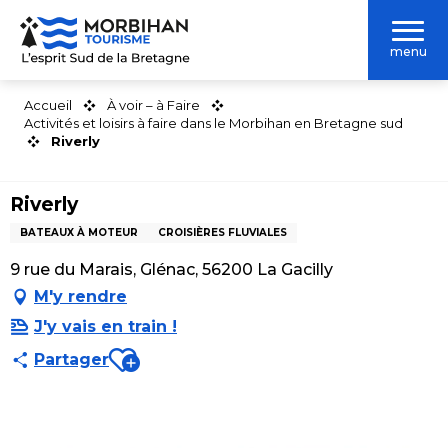
Aller
au
menu
contenu
principal
Accueil
À voir – à Faire
Activités et loisirs à faire dans le Morbihan en Bretagne sud
Riverly
Riverly
BATEAUX À MOTEUR
CROISIÈRES FLUVIALES
9 rue du Marais, Glénac, 56200 La Gacilly
M'y rendre
J'y vais en train !
Ajouter aux favoris
Partager