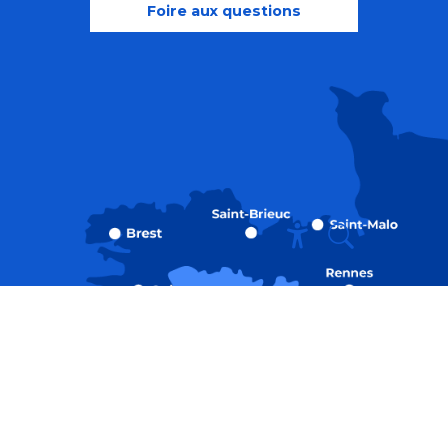
Foire aux questions
Recherche
Accessibili