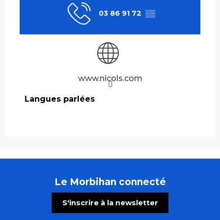
03 86 91 72
▒▒
www.nicols.com
Langues parlées
Langues parlées
Le Morbihan connecté
S'inscrire à la newsletter