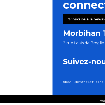
connec
S'inscrire à la news
Morbihan 
2 rue Louis de Brogli
Suivez-no
BROCHURES
ESPACE PRO
P
Men