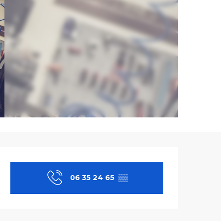
Ouverture et co
06 35 24 65
▒▒