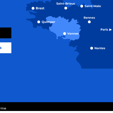
s
orme