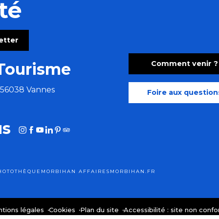
té
letter
Comment venir ?
Tourisme
e 56038 Vannes
Foire aux question
us
HOTOTHÈQUE
MORBIHAN AFFAIRES
MORBIHAN.FR
tions légales
Cookies
Plan du site
Accessibilité : site non conf