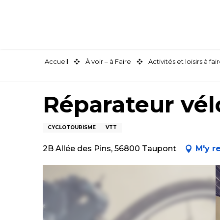
Aller
au
contenu
principal
Accueil
À voir – à Faire
Activités et loisirs à 
Réparateur vélo
CYCLOTOURISME
VTT
2B Allée des Pins, 56800 Taupont
M'y r