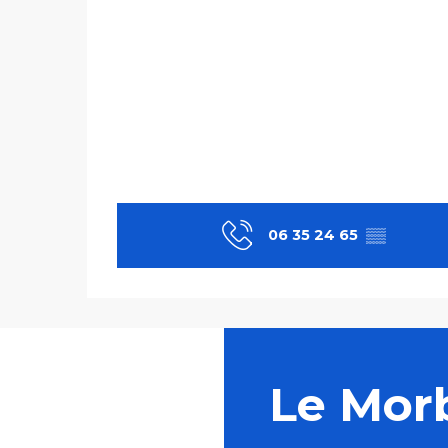
06 35 24 65
▒▒
Le Mor