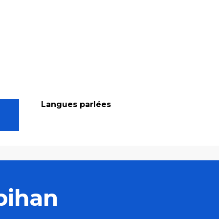
Langues parlées
Langues parlées
bihan