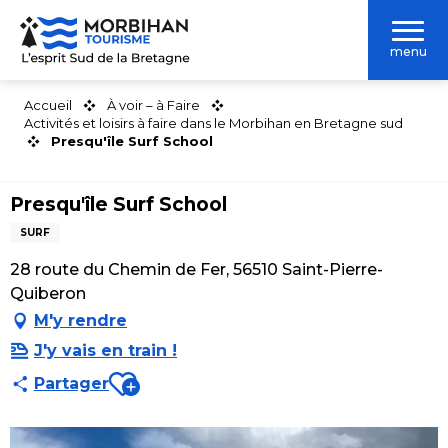
Aller
au
menu
contenu
principal
Accueil
À voir – à Faire
Activités et loisirs à faire dans le Morbihan en Bretagne sud
Presqu'île Surf School
Presqu'île Surf School
SURF
28 route du Chemin de Fer, 56510 Saint-Pierre-
Quiberon
M'y rendre
J'y vais en train !
Ajouter aux favoris
Partager