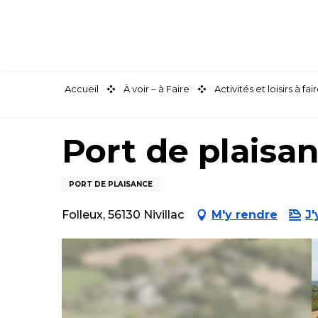
Aller
au
contenu
principal
Accueil
À voir – à Faire
Activités et loisirs à 
Port de plaisa
PORT DE PLAISANCE
Folleux, 56130 Nivillac
M'y rendre
J'