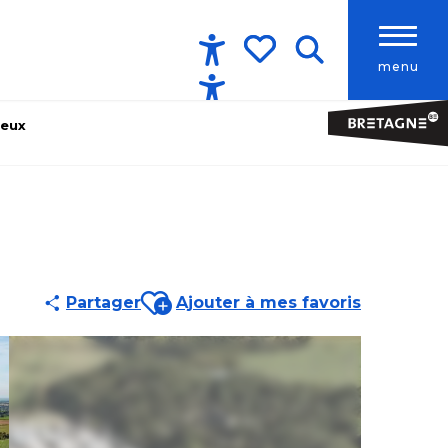
menu
Accessibilité
Recherche
Voir les favoris
leux
Ajouter aux favoris
Partager
Ajouter à mes favoris