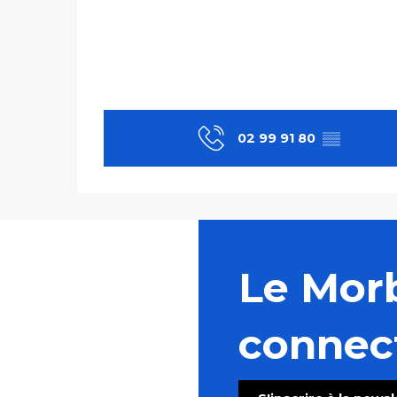
02 99 91 80
▒▒
Le Mor
connec