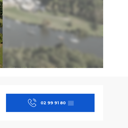
Ouverture et co
02 99 91 80
▒▒