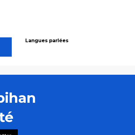
Langues parlées
Langues parlées
bihan
té