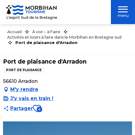
Aller
au
menu
contenu
principal
Accueil
À voir – à Faire
Activités et loisirs à faire dans le Morbihan en Bretagne sud
Port de plaisance d'Arradon
Port de plaisance d'Arradon
PORT DE PLAISANCE
56610 Arradon
M'y rendre
J'y vais en train !
Ajouter aux favoris
Partager