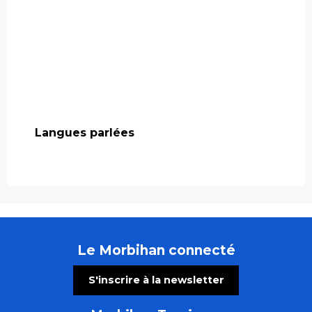
Langues parlées
Langues parlées
Le Morbihan connecté
S'inscrire à la newsletter