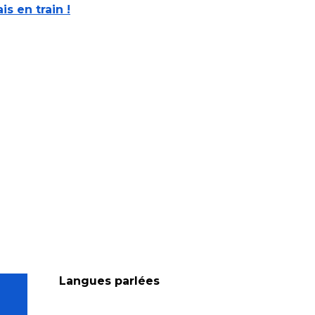
ais en train !
Langues parlées
Langues parlées