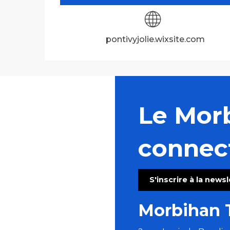
pontivyjolie.wixsite.com
Le Mor
connec
S'inscrire à la news
Morbihan 