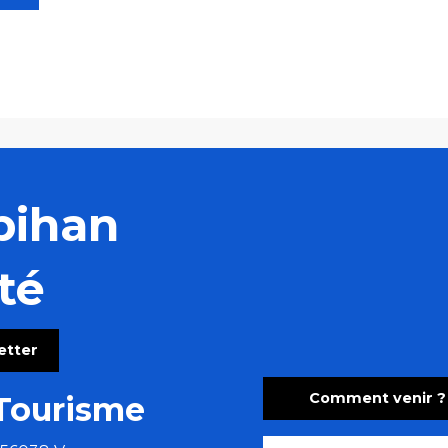
bihan
té
letter
Comment venir ?
Tourisme