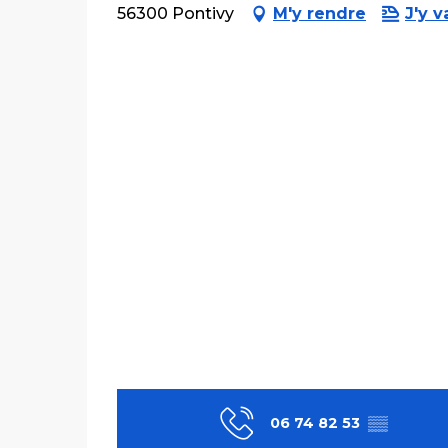
56300 Pontivy
M'y rendre
J'y v
06 74 82 53
▒▒