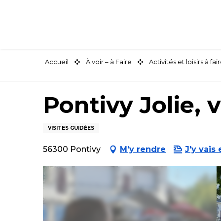
Aller
au
contenu
principal
Accueil
À voir – à Faire
Activités et loisirs à 
Pontivy Jolie, 
VISITES GUIDÉES
56300 Pontivy
M'y rendre
J'y vais 