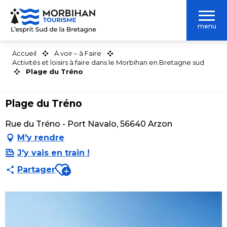
Aller
au
menu
contenu
principal
Accueil
À voir – à Faire
Activités et loisirs à faire dans le Morbihan en Bretagne sud
Plage du Tréno
Plage du Tréno
Rue du Tréno - Port Navalo, 56640 Arzon
M'y rendre
J'y vais en train !
Ajouter aux favoris
Partager