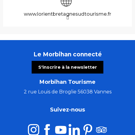
www.lorientbretagnesudtourisme.fr
Le Morbihan connecté
S'inscrire à la newsletter
Morbihan Tourisme
2 rue Louis de Broglie 56038 Vannes
Suivez-nous