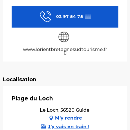
Ouverture et coordonnées
02 97 84 78
▒▒
www.lorientbretagnesudtourisme.fr
Localisation
Plage du Loch
Le Loch, 56520 Guidel
M'y rendre
J'y vais en train !