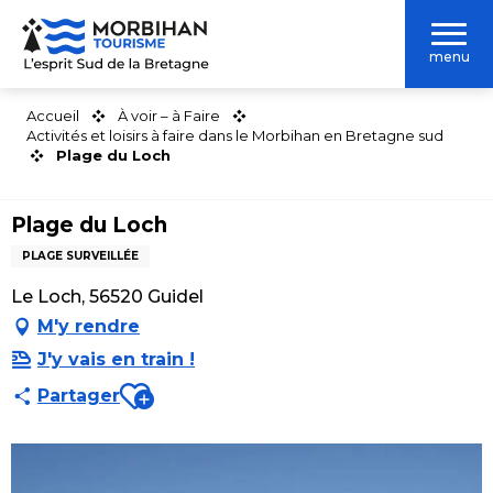
Aller
au
menu
contenu
principal
Accueil
À voir – à Faire
Activités et loisirs à faire dans le Morbihan en Bretagne sud
Plage du Loch
Plage du Loch
PLAGE SURVEILLÉE
Le Loch, 56520 Guidel
M'y rendre
J'y vais en train !
Ajouter aux favoris
Partager