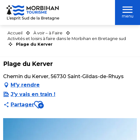
Aller
au
menu
contenu
principal
Accueil
À voir – à Faire
Activités et loisirs à faire dans le Morbihan en Bretagne sud
Plage du Kerver
Plage du Kerver
Chemin du Kerver, 56730 Saint-Gildas-de-Rhuys
M'y rendre
J'y vais en train !
Ajouter aux favoris
Partager