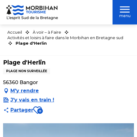
Aller
au
menu
contenu
principal
Accueil
À voir – à Faire
Activités et loisirs à faire dans le Morbihan en Bretagne sud
Plage d'Herlin
Plage d'Herlin
PLAGE NON SURVEILLÉE
56360 Bangor
M'y rendre
J'y vais en train !
Ajouter aux favoris
Partager