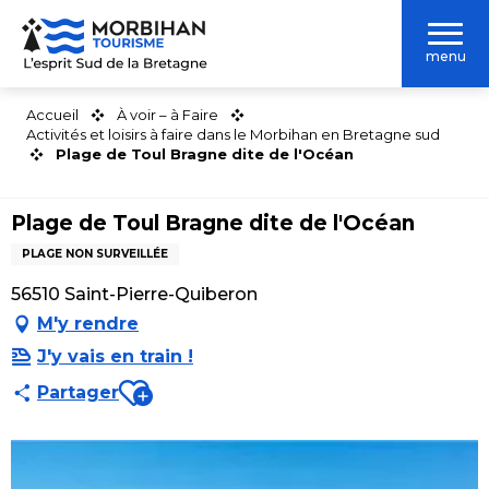
Aller
au
menu
contenu
principal
Accueil
À voir – à Faire
Activités et loisirs à faire dans le Morbihan en Bretagne sud
Plage de Toul Bragne dite de l'Océan
Plage de Toul Bragne dite de l'Océan
PLAGE NON SURVEILLÉE
56510 Saint-Pierre-Quiberon
M'y rendre
J'y vais en train !
Ajouter aux favoris
Partager