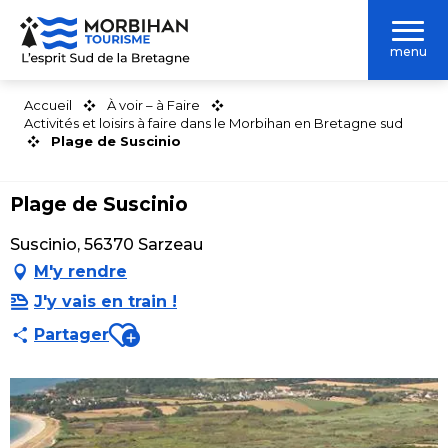
Aller
au
menu
contenu
principal
Accueil
À voir – à Faire
Activités et loisirs à faire dans le Morbihan en Bretagne sud
Plage de Suscinio
Plage de Suscinio
Suscinio, 56370 Sarzeau
M'y rendre
J'y vais en train !
Ajouter aux favoris
Partager