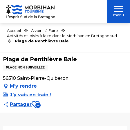
Aller
au
menu
contenu
principal
Accueil
À voir – à Faire
Activités et loisirs à faire dans le Morbihan en Bretagne sud
Plage de Penthièvre Baie
Plage de Penthièvre Baie
PLAGE NON SURVEILLÉE
56510 Saint-Pierre-Quiberon
M'y rendre
J'y vais en train !
Ajouter aux favoris
Partager
Description