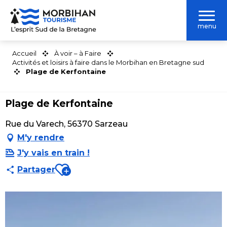
Aller
au
menu
contenu
principal
Accueil
À voir – à Faire
Activités et loisirs à faire dans le Morbihan en Bretagne sud
Plage de Kerfontaine
Plage de Kerfontaine
Rue du Varech, 56370 Sarzeau
M'y rendre
J'y vais en train !
Ajouter aux favoris
Partager