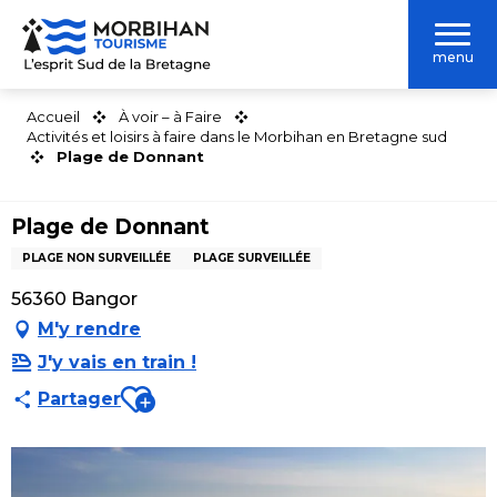
Aller
au
menu
contenu
principal
Accueil
À voir – à Faire
Activités et loisirs à faire dans le Morbihan en Bretagne sud
Plage de Donnant
Plage de Donnant
PLAGE NON SURVEILLÉE
PLAGE SURVEILLÉE
56360 Bangor
M'y rendre
J'y vais en train !
Ajouter aux favoris
Partager