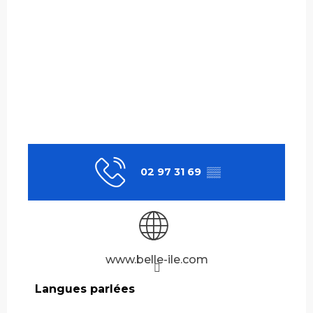
02 97 31 69
▒▒
www.belle-ile.com
Langues parlées
Langues parlées