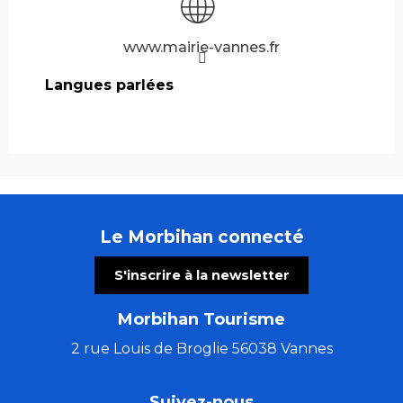
www.mairie-vannes.fr
Langues parlées
Langues parlées
Le Morbihan connecté
S'inscrire à la newsletter
Morbihan Tourisme
2 rue Louis de Broglie 56038 Vannes
Suivez-nous