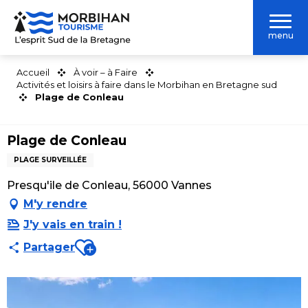
Aller
au
menu
contenu
principal
Accueil
À voir – à Faire
Activités et loisirs à faire dans le Morbihan en Bretagne sud
Plage de Conleau
Plage de Conleau
PLAGE SURVEILLÉE
Presqu'ile de Conleau, 56000 Vannes
M'y rendre
J'y vais en train !
Ajouter aux favoris
Partager