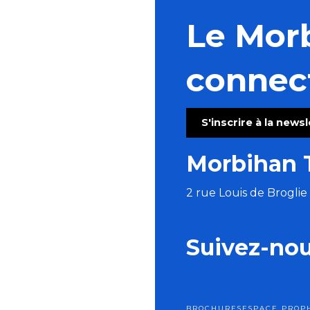
Le Mor
connec
S'inscrire à la news
Morbihan 
2 rue Louis de Brogli
Suivez-no
BROCHURES
ESPACE PRO
P