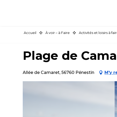
Aller
au
contenu
principal
Accueil
À voir – à Faire
Activités et loisirs à 
Plage de Cama
Allée de Camaret, 56760 Pénestin
M'y r