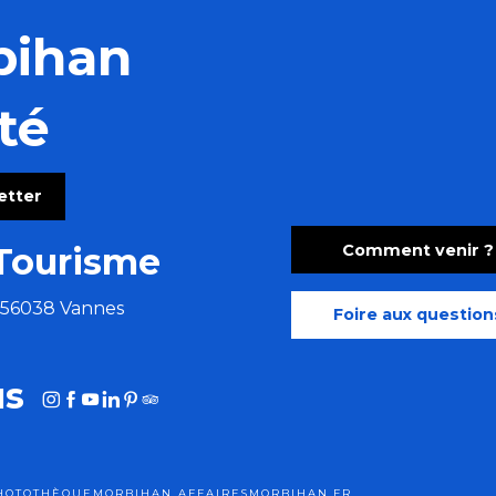
bihan
té
letter
Comment venir ?
Tourisme
e 56038 Vannes
Foire aux question
us
HOTOTHÈQUE
MORBIHAN AFFAIRES
MORBIHAN.FR