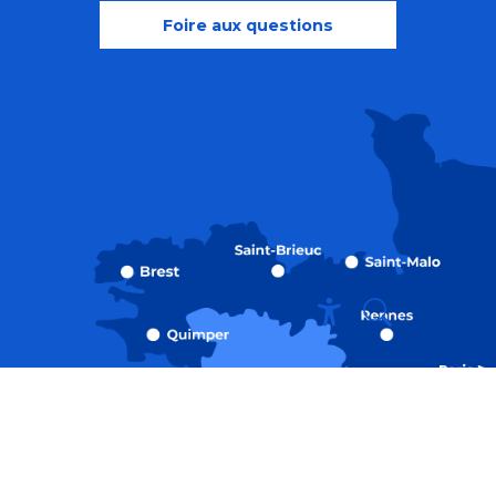
Foire aux questions
Recherche
Accessibili