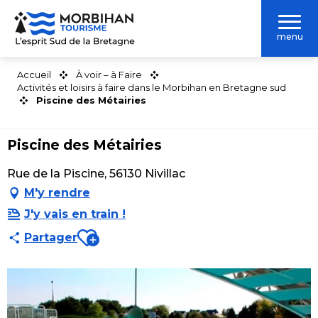
Aller
au
menu
contenu
principal
Accueil
À voir – à Faire
Activités et loisirs à faire dans le Morbihan en Bretagne sud
Piscine des Métairies
Piscine des Métairies
Rue de la Piscine, 56130 Nivillac
M'y rendre
J'y vais en train !
Ajouter aux favoris
Partager