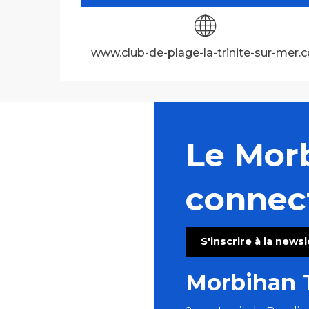
www.club-de-plage-la-trinite-sur-mer.
Le Mor
connec
S'inscrire à la news
Morbihan 