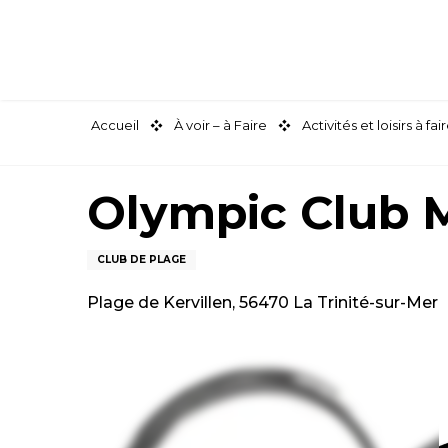
Aller
au
contenu
principal
Accueil
À voir – à Faire
Activités et loisirs à 
Olympic Club M
CLUB DE PLAGE
Plage de Kervillen, 56470 La Trinité-sur-Mer