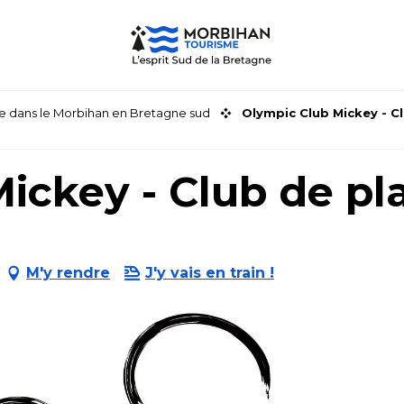
faire dans le Morbihan en Bretagne sud
Olympic Club Mickey - C
ickey - Club de pl
M'y rendre
J'y vais en train !