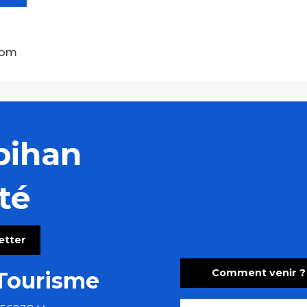
com
bihan
té
letter
Comment venir ?
Tourisme